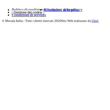
Politica di spedizione
Informativa sulla privacy
Condizioni di vendita
Gestione dei cookie
Condizioni di servizio
©
Mavala Italia
-
Tutti i diritti riservati
2026
Sito Web realizzato da
Ultrō