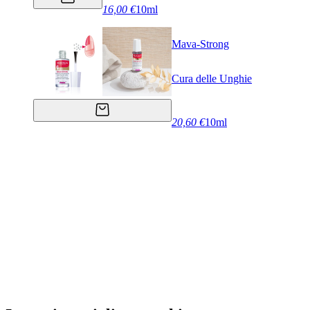
16,00 €
10ml
Mava-Strong
Cura delle Unghie
20,60 €
10ml