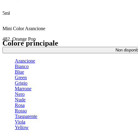
5ml
Mini Color Arancione
482. Orange Pop
Colore principale
Non disponib
Arancione
Bianco
Blue
Green
Grigio
Marrone
Nero
Nude
Rosa
Rosso
Trasparente
Viola
Yellow