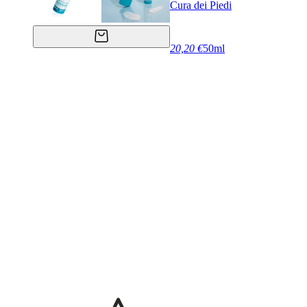
Cura dei Piedi
20,20 €
50ml