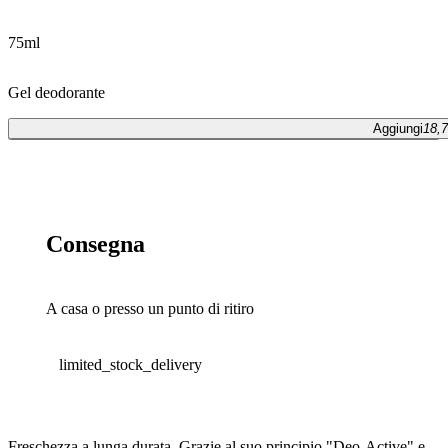
75ml
Gel deodorante
Aggiungi
18,7
Aggiungi
18,70 €
Consegna
A casa o presso un punto di ritiro
limited_stock_delivery
Freschezza a lunga durata. Grazie al suo principio "Deo-Active" e