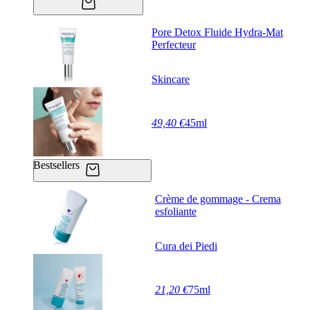
Pore Detox Fluide Hydra-Mat
Perfecteur
Skincare
49,40 €
45ml
Bestsellers
Crème de gommage - Crema
esfoliante
Cura dei Piedi
21,20 €
75ml