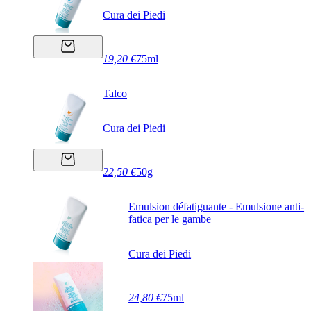
Cura dei Piedi
19,20 €
75ml
Talco
Cura dei Piedi
22,50 €
50g
Emulsion défatiguante - Emulsione anti-
fatica per le gambe
Cura dei Piedi
24,80 €
75ml