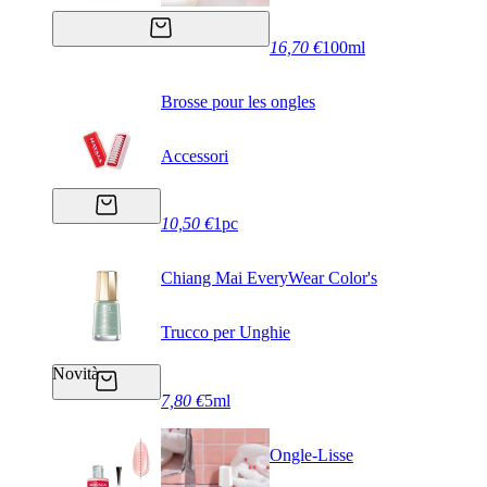
16,70 €
100ml
Brosse pour les ongles
Accessori
10,50 €
1pc
Chiang Mai EveryWear Color's
Trucco per Unghie
Novità
7,80 €
5ml
Ongle-Lisse