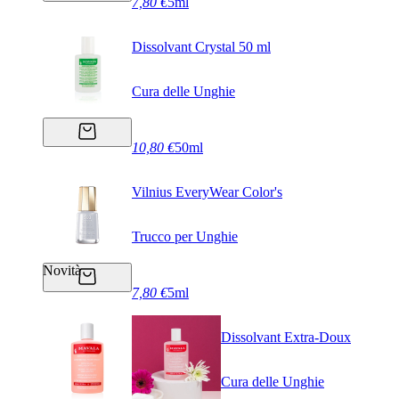
7,80 €
5ml
Dissolvant Crystal 50 ml
Cura delle Unghie
10,80 €
50ml
Vilnius EveryWear Color's
Trucco per Unghie
Novità
7,80 €
5ml
Dissolvant Extra-Doux
Cura delle Unghie