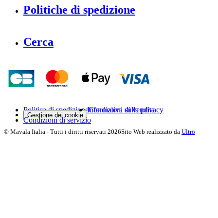
Politiche di spedizione
Cerca
Politica di spedizione
Informativa sulla privacy
Condizioni di vendita
Gestione dei cookie
Condizioni di servizio
©
Mavala Italia
-
Tutti i diritti riservati
2026
Sito Web realizzato da
Ultrō