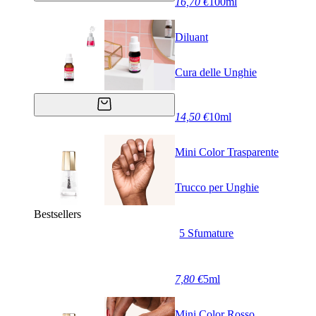
16,70 €
100ml
Diluant
Cura delle Unghie
14,50 €
10ml
Mini Color Trasparente
Trucco per Unghie
Bestsellers
5 Sfumature
7,80 €
5ml
Mini Color Rosso