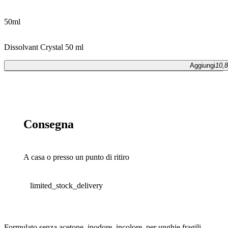
50ml
Dissolvant Crystal 50 ml
Aggiungi
10,8
Aggiungi
10,80 €
Consegna
A casa o presso un punto di ritiro
limited_stock_delivery
Formulato senza acetone, inodore, incolore, per unghie fragili,