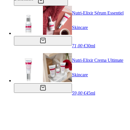
Nutri-Elixir Sérum Essentiel
Skincare
71,00 €
30ml
Nutri-Elixir Crema Ultimate
Skincare
59,00 €
45ml