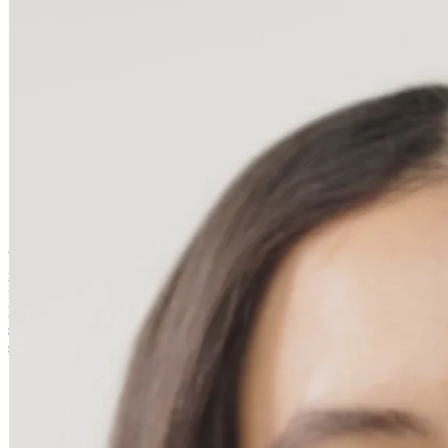
Consegna
A casa o presso un punto di ritiro
Non disponibile
Volume e lunghezza: l’abbinamento perfetto per uno sguardo
intenso. Arricchita con principi attivi rigeneranti e idratanti, la
formula di questo mascara si prende cura delle tue ciglia donando
loro una lunghezza spettacolare e un volume mozzafiato. Il suo
scovolino professionale consente un'applicazione precisa per
separare, allungare e ispessire le ciglia senza sovraccarico.
Volume e lunghezza: la combinazione perfetta per uno sguardo