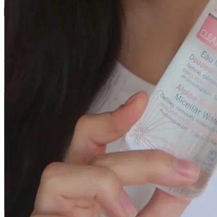
Principi attivi
Swiss Skin Solution - Aqua Plus
Con la linea AQUA PLUS, la pelle disidratata viene reidratata.
Ritrova elasticità, comfort e morbidezza. Meglio protetta grazie a
una barriera cutanea più forte, è anche più resistente alle aggressioni
esterne.