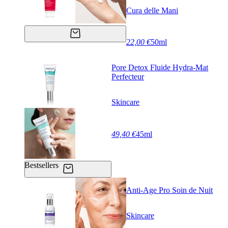
Cura delle Mani
22,00 €
50ml
Pore Detox Fluide Hydra-Mat
Perfecteur
Skincare
49,40 €
45ml
Bestsellers
Anti-Age Pro Soin de Nuit
Skincare