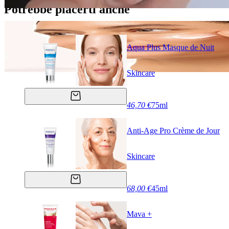
Potrebbe piacerti anche
Aqua Plus Masque de Nuit
Skincare
46,70 €
75ml
Anti-Age Pro Crème de Jour
Skincare
68,00 €
45ml
Mava +