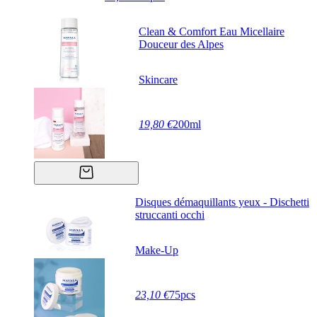
Clean & Comfort Eau Micellaire
Douceur des Alpes
Skincare
19,80 €
200ml
Disques démaquillants yeux - Dischetti
struccanti occhi
Make-Up
23,10 €
75pcs