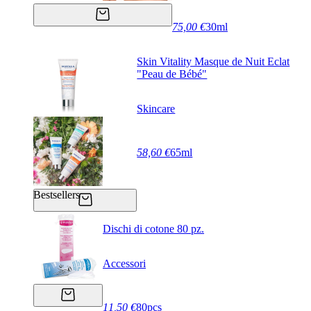
75,00 €
30ml
Skin Vitality Masque de Nuit Eclat
"Peau de Bébé"
Skincare
58,60 €
65ml
Bestsellers
Dischi di cotone 80 pz.
Accessori
11,50 €
80pcs