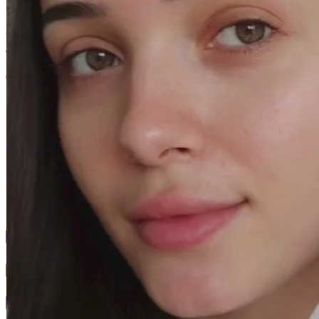
Pelle reidratata 24 oreViso e Occhi Appositamente formulata per
offrire 24 ore di idratazione non-stop, questa crema leggera e
fondente protegge, lenisce e dona morbidezza e comfort alla pelle
disidratata.
24-hour rehydrated skin
Testato oftalmologicamente e dermatologicamente
Come si usa?
Risultati
Texture