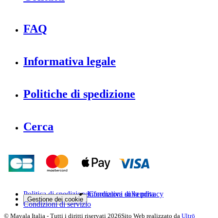
FAQ
Informativa legale
Politiche di spedizione
Cerca
Politica di spedizione
Informativa sulla privacy
Condizioni di vendita
Gestione dei cookie
Condizioni di servizio
©
Mavala Italia
-
Tutti i diritti riservati
2026
Sito Web realizzato da
Ultrō