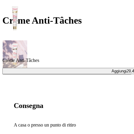
Crème Anti-Tâches
30ml
Crème Anti-Tâches
Aggiungi
29,4
Aggiungi
29,40 €
Consegna
A casa o presso un punto di ritiro