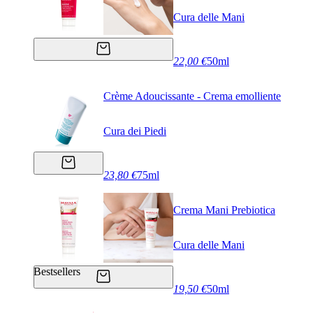
Cura delle Mani
22,00 €
50ml
Crème Adoucissante - Crema emolliente
Cura dei Piedi
23,80 €
75ml
Crema Mani Prebiotica
Cura delle Mani
Bestsellers
19,50 €
50ml