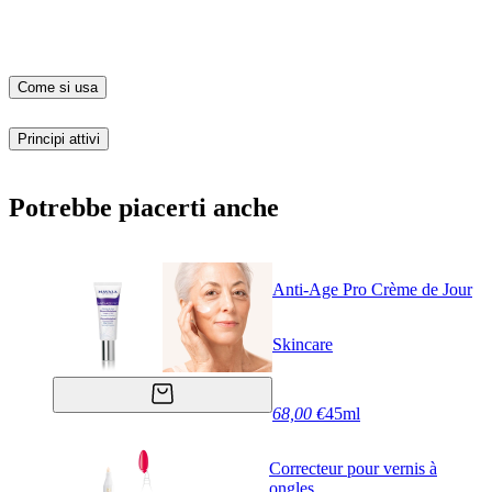
Come si usa
Principi attivi
Potrebbe piacerti anche
Anti-Age Pro Crème de Jour
Skincare
68,00 €
45ml
Correcteur pour vernis à
ongles