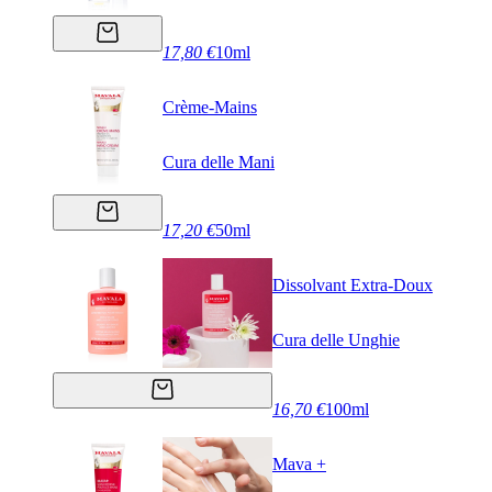
17,80 €
10ml
Crème-Mains
Cura delle Mani
17,20 €
50ml
Dissolvant Extra-Doux
Cura delle Unghie
16,70 €
100ml
Mava +