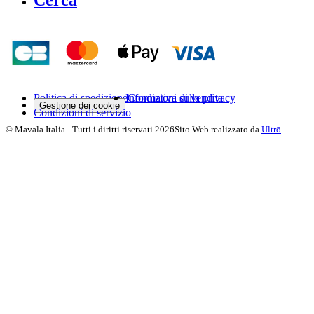
Cerca
Politica di spedizione
Informativa sulla privacy
Condizioni di vendita
Gestione dei cookie
Condizioni di servizio
©
Mavala Italia
-
Tutti i diritti riservati
2026
Sito Web realizzato da
Ultrō