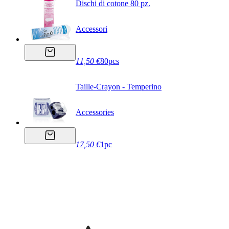
Dischi di cotone 80 pz.
Accessori
11,50 €
80pcs
Taille-Crayon - Temperino
Accessories
17,50 €
1pc